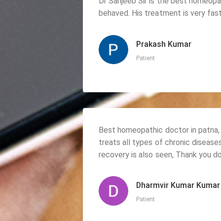
Dr Sanjeeb Sir is the best homeopa
behaved. His treatment is very fas
Prakash Kumar
Patient
Best homeopathic doctor in patna, 
treats all types of chronic diseases
recovery is also seen, Thank you d
Dharmvir Kumar Kumar
Patient