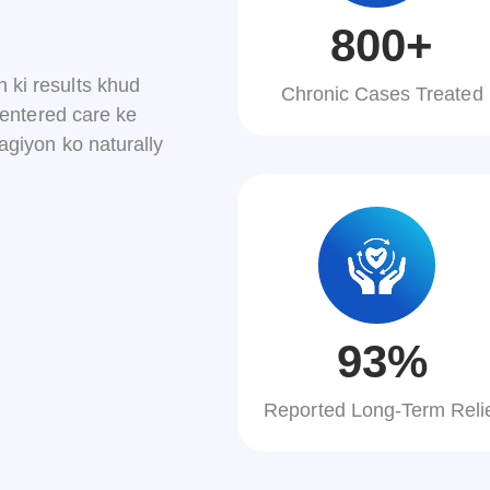
800
+
in
ki
results
khud
Chronic Cases Treated
entered
care
ke
dagiyon
ko
naturally
93
%
Reported Long-Term Reli