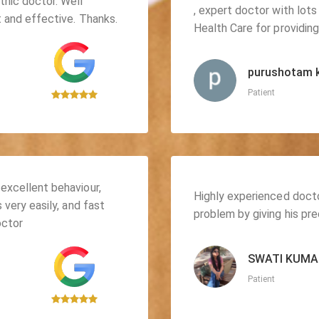
thic doctor. Well
, expert doctor with lots
t and effective. Thanks.
Health Care for providin
purushotam 
Patient
excellent behaviour,
Highly experienced doctor
 very easily, and fast
problem by giving his pre
octor
SWATI KUMA
Patient