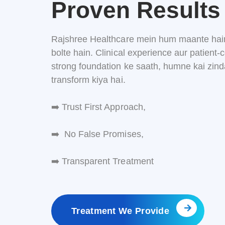
Proven Results
Rajshree
Healthcare
mein
hum
maante
ha
bolte
hain.
Clinical
experience
aur
patient-
c
strong
foundation
ke
saath,
humne
kai
zin
transform
kiya
hai.
➡️
Trust
First
Approach,
➡️ No False Promises,
➡️ Transparent Treatment
Treatment We Provide