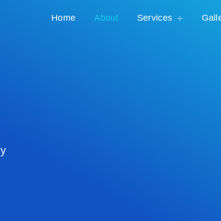
Home
About
Services
Gall
y