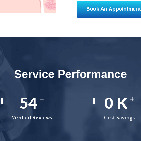
Book An Appointment
Service Performance
+
+
79
0
K
Verified Reviews
Cost Savings